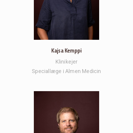
Kajsa Kemppi
Klinikejer
Speciallæge i Almen Medicin